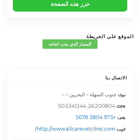
حرر هذه الصفحة
الموقع على الخريطة
المسار الذي يجب اتباعه
الاتصال بنا
جنوب السهلة – البحرين – –
تبوك
26.200804, 50.5341244
GPS
+973 3804 5678
هاتف
http://www.allcarevetclinic.com/
الويب