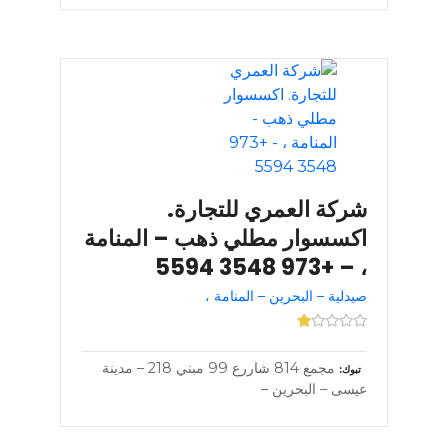
شركة العمري للتجارة.
اكسسوار مطلي ذهب – المنامة
، – +973 3548 5594
صيدلية – البحرين – المنامة ،
مجمع 814 شاررع 99 مبني 218 – مدينة
تبوك
عيسى – البحرين –