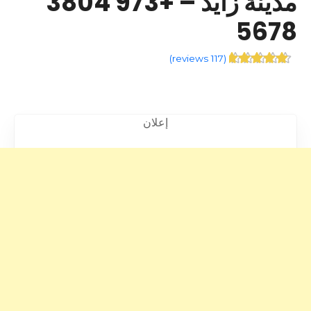
مدينة زايد – +973 3804
5678
)
117 reviews
(
إعلان