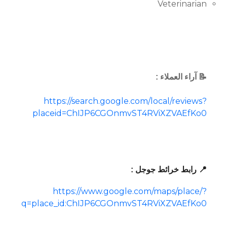
Veterinarian
📝 آراء العملاء :
https://search.google.com/local/reviews?
placeid=ChIJP6CGOnmvST4RViXZVAEfKo0
📍 رابط خرائط جوجل :
https://www.google.com/maps/place/?
q=place_id:ChIJP6CGOnmvST4RViXZVAEfKo0