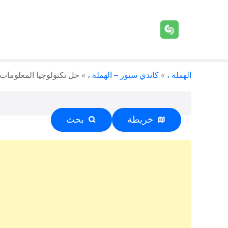
الهملة ،
»
كاندي ستور – الهملة ،
»
حل تكنولوجيا المعلومات من arizone – الهملة ، – +973 
خريطة
بحث