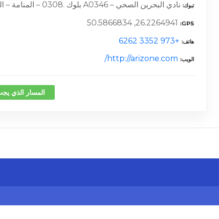
نادي البحرين الصحي – A0346 بلوك .0308 – المنامة – البحرين
تبوك
26.2264941, 50.5866834
GPS
+973 3352 6262
هاتف
http://arizone.com/
الويب
المسار الذي يجب
كلمة 