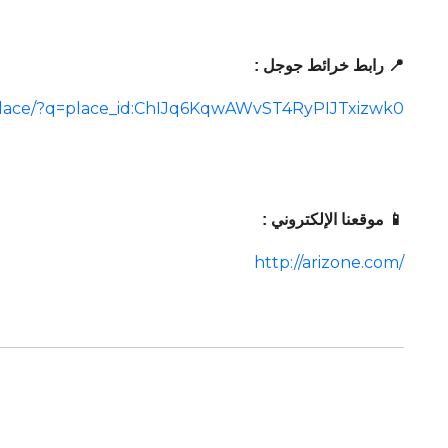
📍 رابط خرائط جوجل :
place/?q=place_id:ChIJq6KqwAWvST4RyPIJTxizwk0
📱 موقعنا الإلكتروني :
http://arizone.com/