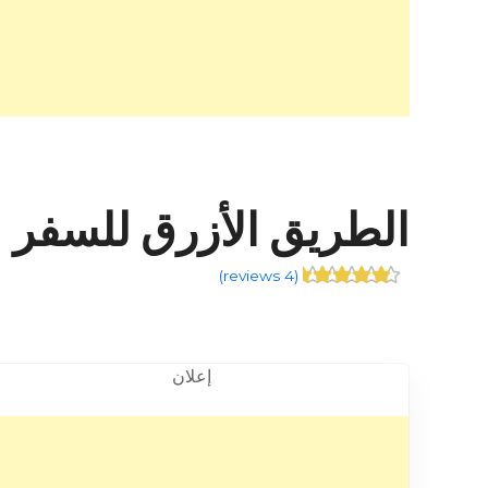
الطريق الأزرق للسفر – توبلي –
)
4 reviews
(
إعلان