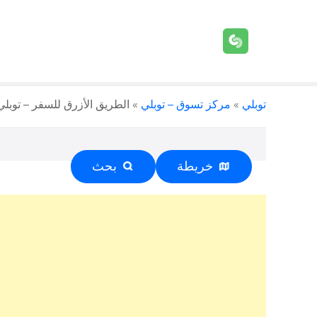
توبلي
»
مركز تسوق – توبلي
»
الطريق الأزرق للسفر – توبلي – +973 666
خريطة
بحث