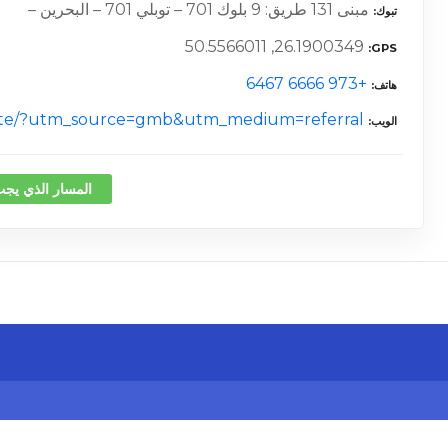
مبنى 131 طريق: 9 بلوك 701 – توبلي 701 – البحرين –
تبوك
26.1900349, 50.5566011
GPS
+973 6666 6467
هاتف
ss.site/?utm_source=gmb&utm_medium=referral
الويب
المسار الذي يجب
كلمة 