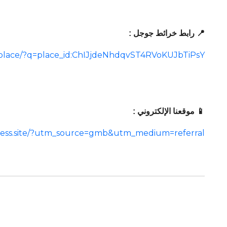
📍 رابط خرائط جوجل :
/place/?q=place_id:ChIJjdeNhdqvST4RVoKUJbTiPsY
📱 موقعنا الإلكتروني :
siness.site/?utm_source=gmb&utm_medium=referral