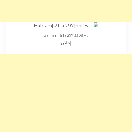
.. – Bahrain|Riffa 297|3308
إعلان