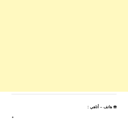
☎️ هاتف – أتاهي :