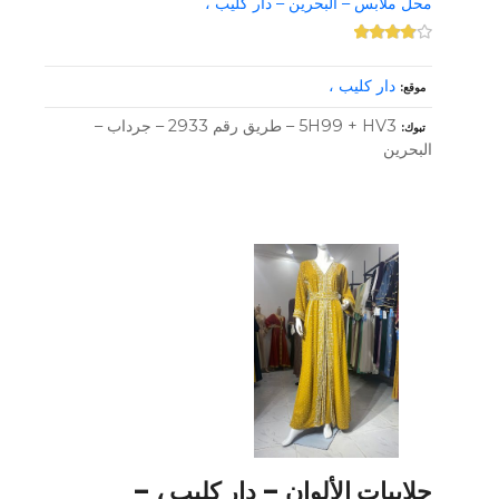
محل ملابس – البحرين – دار كليب ،
دار كليب ،
موقع
5H99 + HV3 – طريق رقم 2933 – جرداب –
تبوك
البحرين
جلابيات الألوان – دار كليب ، –