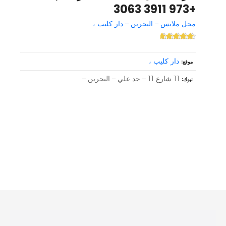
+973 3911 3063
محل ملابس – البحرين – دار كليب ،
دار كليب ،
موقع
11 شارع 11 – جد علي – البحرين –
تبوك
و
ظ
ا
ئ