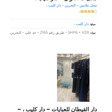
محل ملابس – البحرين – دار كليب ،
دار كليب ،
موقع
5HF6 + V2R – طريق رقم 2165 – جد علي – البحرين
تبوك
دار القيطان للعبايات – دار كليب ، –