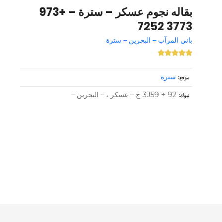
بقاله نجوم عسكر – سترة – +973
3773 7252
باني المرآب – البحرين – سترة
سترة
موقع
3J59 + 92 ج – عسكر ، – البحرين –
تبوك
و
ظ
ا
ئ