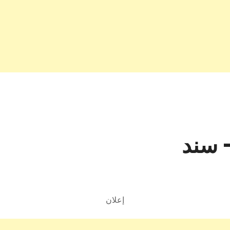
– سند
إعلان