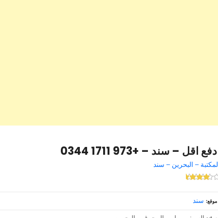
دفع اقل – سند – +973 1711 0344
لمكتبة – البحرين – سند
سند
موقع
السيف مول – المحرق – البحرين –