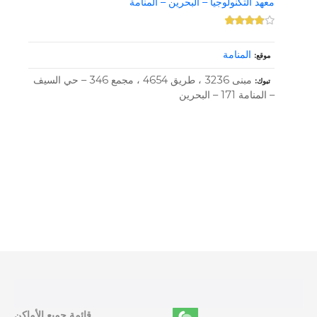
معهد التكنولوجيا – البحرين – المنامة
المنامة
موقع
مبنى 3236 ، طريق 4654 ، مجمع 346 – حي السيف
تبوك
– المنامة 171 – البحرين
و
ظ
ا
ئ
ف
قائمة جميع الأماكن