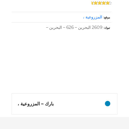
المزروعية ،
موقع
2609 البحرين – 626 – البحرين –
تبوك
و
ظ
ا
ئ
بارك – المزروعية ،
ف
ا