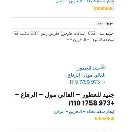
إيجار شقة عطلة – البحرين – سيف
سيف
موقع
مبنى 662 (امباكت هاوس) طريق رقم 2811 مكتب 32
تبوك
منطقة السيف – البحرين – –
جنيد للعطور – العالي مول – الرفاع –
+973 1758 1110
إيجار شقة عطلة – البحرين – الرفاع