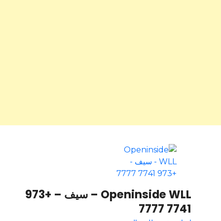
Openinside WLL – سيف – +973
7741 7777